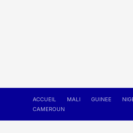
Aller
au
contenu
ACCUEIL
MALI
GUINEE
NIG
CAMEROUN