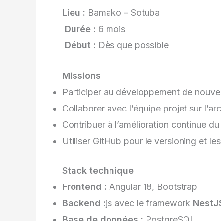
Lieu :
Bamako – Sotuba
Durée :
6 mois
Début :
Dès que possible
Missions
Participer au développement de nouvell
Collaborer avec l’équipe projet sur l’a
Contribuer à l’amélioration continue d
Utiliser GitHub pour le versioning et le
Stack technique
Frontend :
Angular 18, Bootstrap
Backend :
js avec le framework
NestJ
Base de données :
PostgreSQL