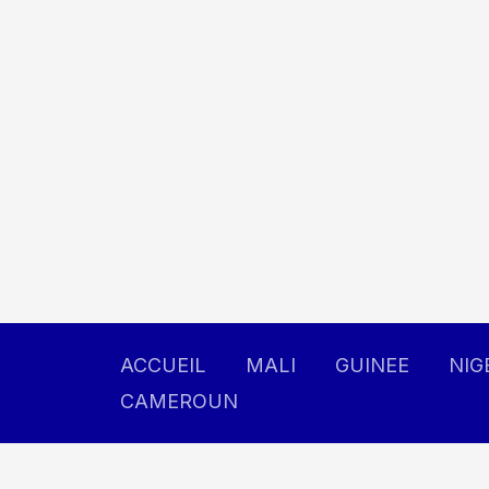
Aller
au
contenu
ACCUEIL
MALI
GUINEE
NIG
CAMEROUN