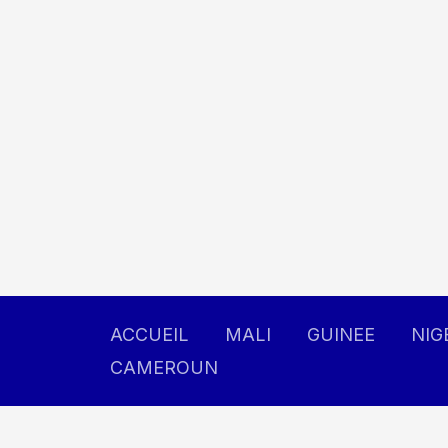
Aller
au
contenu
ACCUEIL
MALI
GUINEE
NIG
CAMEROUN