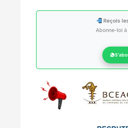
Reçois les
Abonne-toi à
S’abo