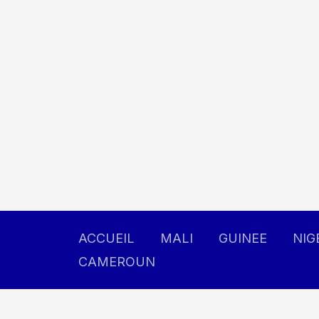
Aller
au
contenu
ACCUEIL
MALI
GUINEE
NIG
CAMEROUN