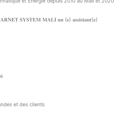
atique et Energie depuis 2010 au Mali et 2020
𝐘𝐒𝐓𝐄𝐌 𝐌𝐀𝐋𝐈 𝐮𝐧 (𝐞) 𝐚𝐬𝐬𝐢𝐬𝐭𝐚𝐧𝐭(𝐞)
té
ndes et des clients