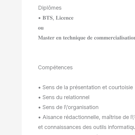
Diplômes
• 𝐁𝐓𝐒, 𝐋𝐢𝐜𝐞𝐧𝐜𝐞
𝐨𝐮
𝐌𝐚𝐬𝐭𝐞𝐫 𝐞𝐧 𝐭𝐞𝐜𝐡𝐧𝐢𝐪𝐮𝐞 𝐝𝐞 𝐜𝐨𝐦𝐦𝐞𝐫𝐜𝐢𝐚𝐥𝐢𝐬𝐚𝐭𝐢𝐨
Compétences
• Sens de la présentation et courtoisie
• Sens du relationnel
• Sens de l\’organisation
• Aisance rédactionnelle, maîtrise de l
et connaissances des outils informatiq