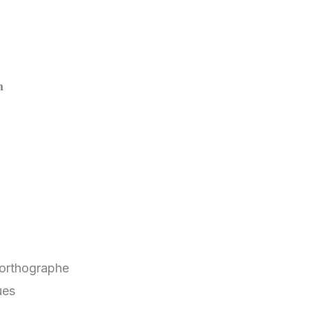
𝐧
\’orthographe
ues