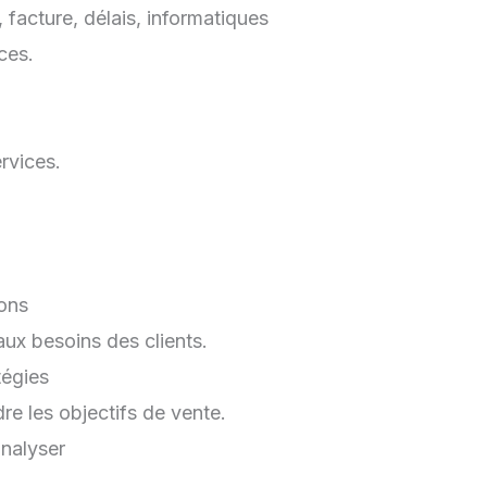
, facture, délais, informatiques
ces.
rvices.
ions
ux besoins des clients.
tégies
re les objectifs de vente.
analyser