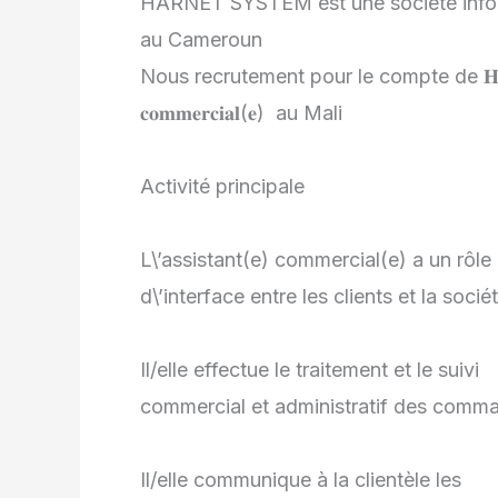
HARNET SYSTEM est une société inform
au Cameroun
Nous recrutement pour le compte de 𝐇𝐀𝐑𝐍𝐄𝐓 
𝐜𝐨𝐦𝐦𝐞𝐫𝐜𝐢𝐚𝐥(𝐞) au Mali
Activité principale
L\’assistant(e) commercial(e) a un rôle
d\’interface entre les clients et la socié
Il/elle effectue le traitement et le suivi
commercial et administratif des comma
Il/elle communique à la clientèle les