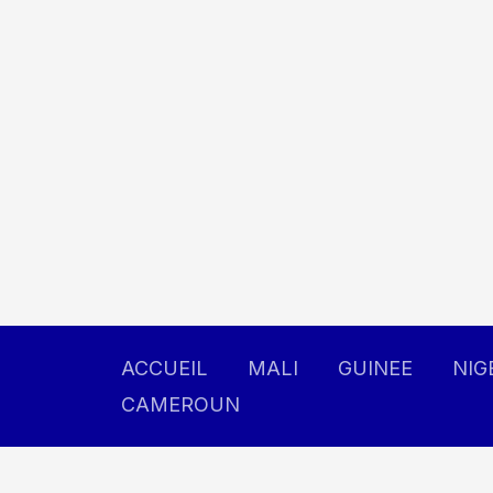
Aller
au
contenu
ACCUEIL
MALI
GUINEE
NIG
CAMEROUN