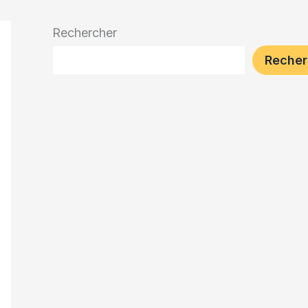
Rechercher
Recher