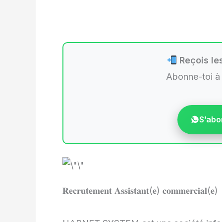
Reçois les
Abonne-toi à
S’abo
𝐑𝐞𝐜𝐫𝐮𝐭𝐞𝐦𝐞𝐧𝐭 𝐀𝐬𝐬𝐢𝐬𝐭𝐚𝐧𝐭(𝐞) 𝐜𝐨𝐦𝐦𝐞𝐫𝐜𝐢𝐚𝐥(𝐞)