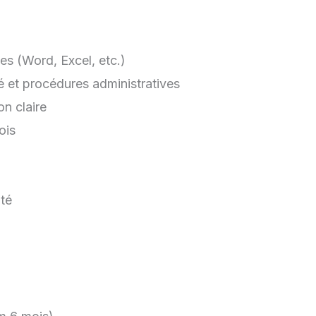
es (Word, Excel, etc.)
 et procédures administratives
n claire
ois
ité