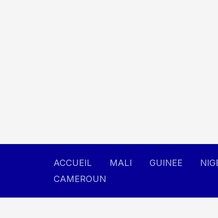
Aller
au
contenu
ACCUEIL
MALI
GUINEE
NIG
CAMEROUN