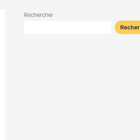
Rechercher
Recher