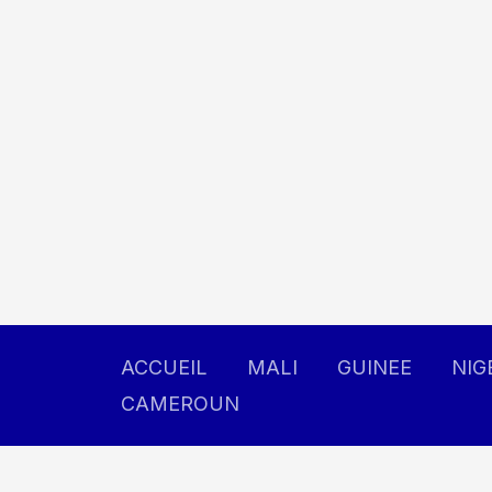
Aller
au
contenu
ACCUEIL
MALI
GUINEE
NIG
CAMEROUN