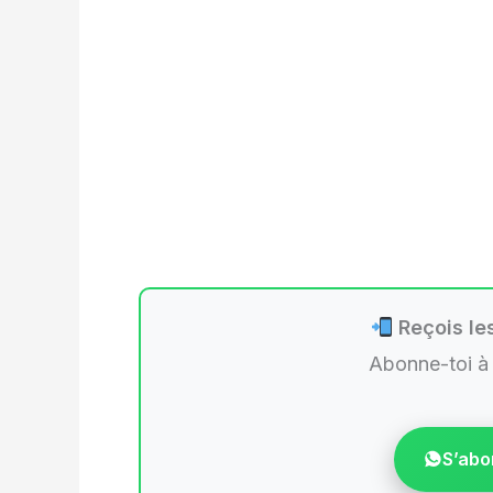
Reçois les
Abonne-toi à
S’abo