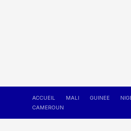
Aller
au
contenu
ACCUEIL
MALI
GUINEE
NIG
CAMEROUN