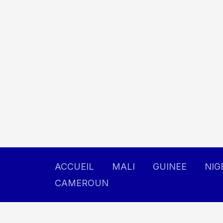
Aller
au
contenu
ACCUEIL
MALI
GUINEE
NIG
CAMEROUN