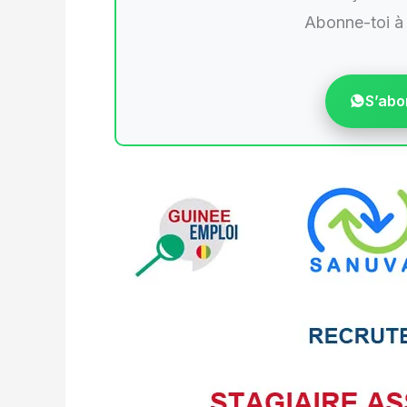
Abonne-toi à
S’abo