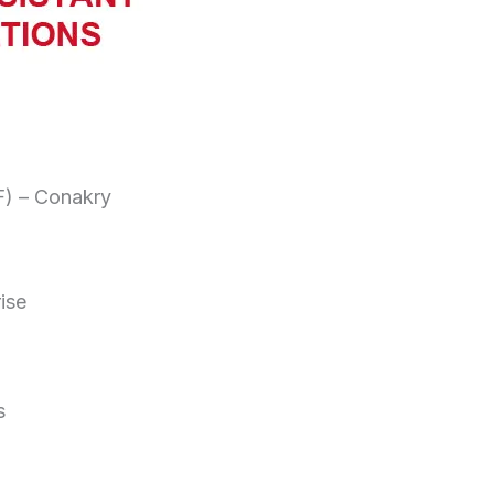
F) – Conakry
ise
s