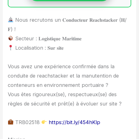
Nous recrutons un 𝐂𝐨𝐧𝐝𝐮𝐜𝐭𝐞𝐮𝐫 𝐑𝐞𝐚𝐜𝐡𝐬𝐭𝐚𝐜𝐤𝐞𝐫 (𝐇/
𝐅) !
Secteur : 𝐋𝐨𝐠𝐢𝐬𝐭𝐢𝐪𝐮𝐞 𝐌𝐚𝐫𝐢𝐭𝐢𝐦𝐞
Localisation : 𝐒𝐮𝐫 𝐬𝐢𝐭𝐞
Vous avez une expérience confirmée dans la
conduite de reachstacker et la manutention de
conteneurs en environnement portuaire ?
Vous êtes rigoureux(se), respectueux(se) des
règles de sécurité et prêt(e) à évoluer sur site ?
TRB02518
https://bit.ly/454hKlp