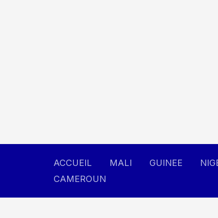
Aller
au
contenu
ACCUEIL
MALI
GUINEE
NIG
CAMEROUN