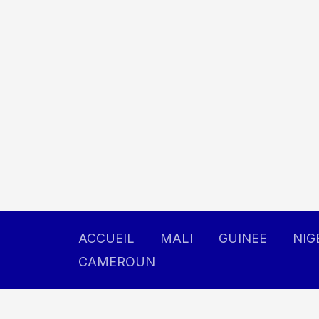
Aller
au
contenu
ACCUEIL
MALI
GUINEE
NIG
CAMEROUN