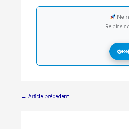
Ne ra
Rejoins n
Re
←
Article précédent