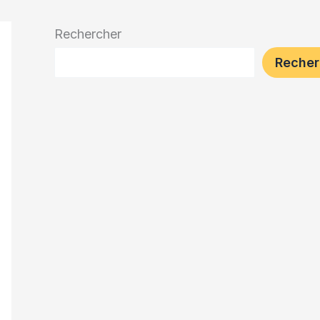
Rechercher
Recher